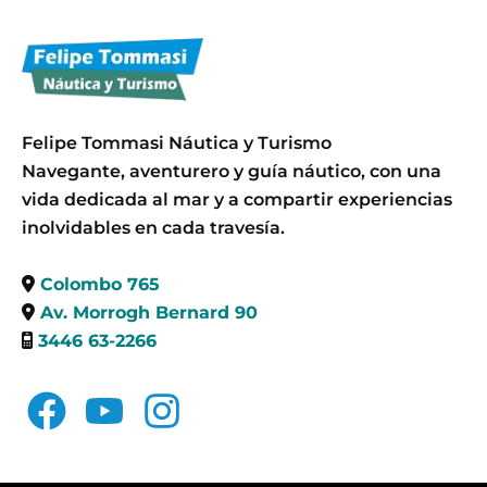
Felipe Tommasi Náutica y Turismo
Navegante, aventurero y guía náutico, con una
vida dedicada al mar y a compartir experiencias
inolvidables en cada travesía.
Colombo 765
Av. Morrogh Bernard 90
3446 63-2266
F
Y
I
a
o
n
c
u
s