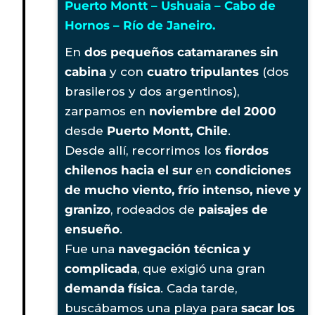
Puerto Montt – Ushuaia – Cabo de
Hornos – Río de Janeiro.
En
dos pequeños catamaranes sin
cabina
y con
cuatro tripulantes
(dos
brasileros y dos argentinos),
zarpamos en
noviembre del 2000
desde
Puerto Montt, Chile
.
Desde allí, recorrimos los
fiordos
chilenos hacia el sur
en
condiciones
de mucho viento, frío intenso, nieve y
granizo
, rodeados de
paisajes de
ensueño
.
Fue una
navegación técnica y
complicada
, que exigió una gran
demanda física
. Cada tarde,
buscábamos una playa para
sacar los